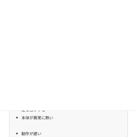
こんな時にご利用ください
電源が入らない
インターネットに繋がらない
変な音がする
本体が異常に熱い
動作が遅い