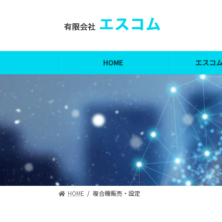
コ
ナ
ン
ビ
テ
ゲ
ン
ー
ツ
シ
へ
ョ
HOME
エスコ
ス
ン
キ
に
ッ
移
プ
動
HOME
複合機販売・設定